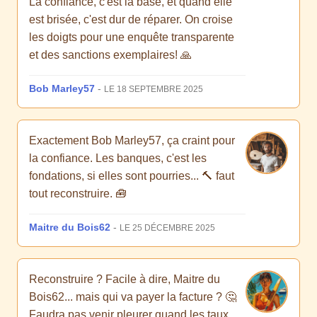
La confiance, c'est la base, et quand elle
est brisée, c'est dur de réparer. On croise
les doigts pour une enquête transparente
et des sanctions exemplaires! 🙏
Bob Marley57
-
LE 18 SEPTEMBRE 2025
Exactement Bob Marley57, ça craint pour
la confiance. Les banques, c'est les
fondations, si elles sont pourries... 🔨 faut
tout reconstruire. 🧰
Maitre du Bois62
-
LE 25 DÉCEMBRE 2025
Reconstruire ? Facile à dire, Maitre du
Bois62... mais qui va payer la facture ? 🤔
Faudra pas venir pleurer quand les taux