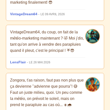
marketing finalement! 😎
VintageDream64
-
LE 09 AVRIL 2026
VintageDream64, du coup, on fait de la
météo-marketing maintenant ? 🤣 Moi j'dis,
tant qu'on arrive à vendre des parapluies
quand il pleut, c'est le principal ! ☔️😎
LensFlair
-
LE 26 MAI 2026
Zongora, t'as raison, faut pas non plus que
ça devienne "advienne que pourra"! 😅
Faut un juste milieu, quoi. Un peu comme
la météo, on prévoit le soleil, mais on
prend le parapluie au cas où... ☀️🌧️