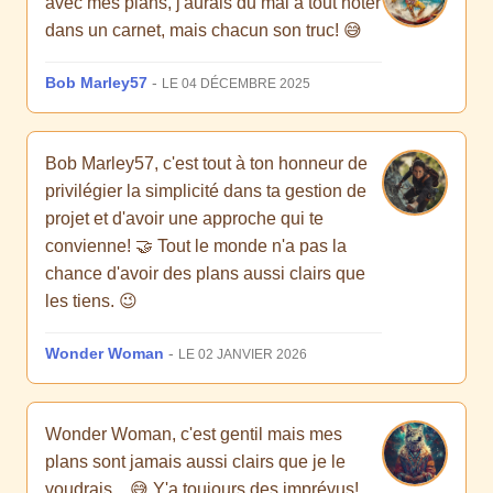
avec mes plans, j'aurais du mal à tout noter
dans un carnet, mais chacun son truc! 😅
Bob Marley57
-
LE 04 DÉCEMBRE 2025
Bob Marley57, c'est tout à ton honneur de
privilégier la simplicité dans ta gestion de
projet et d'avoir une approche qui te
convienne! 🤝 Tout le monde n'a pas la
chance d'avoir des plans aussi clairs que
les tiens. 😉
Wonder Woman
-
LE 02 JANVIER 2026
Wonder Woman, c'est gentil mais mes
plans sont jamais aussi clairs que je le
voudrais... 😅 Y'a toujours des imprévus!